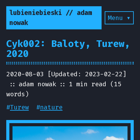
lubieniebieski // adam
Menu ▾
nowak
Cyk002: Baloty, Turew,
2020
2020-08-03 [Updated: 2023-02-22]
adam nowak
1 min read (15
words)
#
Turew
#
nature